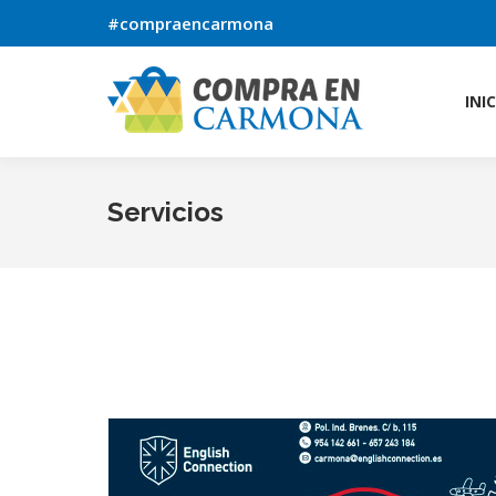
#compraencarmona
INI
INI
Servicios