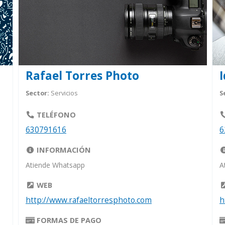
Rafael Torres Photo
Sector:
Servicios
S
TELÉFONO
630791616
6
INFORMACIÓN
Atiende Whatsapp
A
WEB
http://www.rafaeltorresphoto.com
h
FORMAS DE PAGO