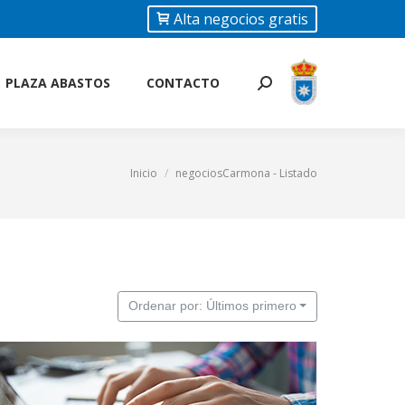
Alta negocios gratis
PLAZA ABASTOS
CONTACTO
Buscar:
PLAZA ABASTOS
CONTACTO
Buscar:
Inicio
negociosCarmona - Listado
Estás aquí:
Ordenar por: Últimos primero